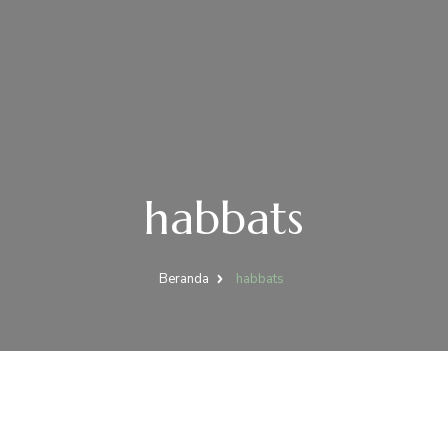
habbats
Beranda
habbats