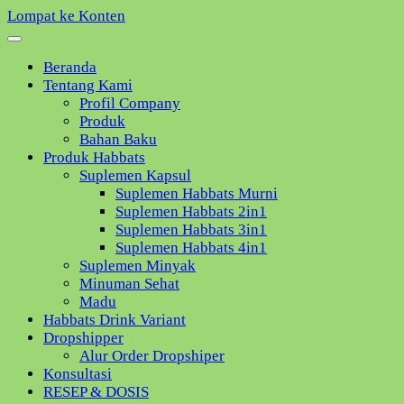
Lompat ke Konten
Beranda
Tentang Kami
Profil Company
Produk
Bahan Baku
Produk Habbats
Suplemen Kapsul
Suplemen Habbats Murni
Suplemen Habbats 2in1
Suplemen Habbats 3in1
Suplemen Habbats 4in1
Suplemen Minyak
Minuman Sehat
Madu
Habbats Drink Variant
Dropshipper
Alur Order Dropshiper
Konsultasi
RESEP & DOSIS