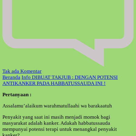
pada
Tak ada Komentar
DIBUAT
Beranda
Info
DIBUAT TAKJUB : DENGAN POTENSI
TAKJUB
ANTIKANKER PADA HABBATUSSAUDA INI !
:
Pertanyaan :
DENGAN
POTENSI
Assalamu’alaikum warahmatullaahi wa barakaatuh
ANTIKANKER
PADA
Penyakit yang saat ini masih menjadi momok bagi
HABBATUSSAUDA
masyarakat adalah kanker. Adakah habbatussauda
INI
mempunyai potensi terapi untuk menangkal penyakit
!
kanker?