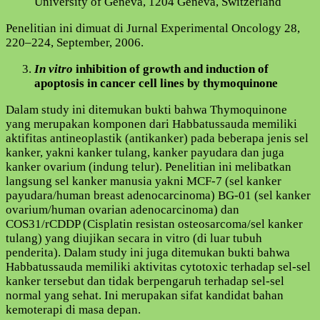
University of Geneva, 1204 Geneva, Switzerland
Penelitian ini dimuat di Jurnal Experimental Oncology 28,
220–224, September, 2006.
In vitro
inhibition of growth and induction of
apoptosis in cancer cell lines by thymoquinone
Dalam study ini ditemukan bukti bahwa Thymoquinone
yang merupakan komponen dari Habbatussauda memiliki
aktifitas antineoplastik (antikanker) pada beberapa jenis sel
kanker, yakni kanker tulang, kanker payudara dan juga
kanker ovarium (indung telur). Penelitian ini melibatkan
langsung sel kanker manusia yakni MCF-7 (sel kanker
payudara/human breast adenocarcinoma) BG-01 (sel kanker
ovarium/human ovarian adenocarcinoma) dan
COS31/rCDDP (Cisplatin resistan osteosarcoma/sel kanker
tulang) yang diujikan secara in vitro (di luar tubuh
penderita). Dalam study ini juga ditemukan bukti bahwa
Habbatussauda memiliki aktivitas cytotoxic terhadap sel-sel
kanker tersebut dan tidak berpengaruh terhadap sel-sel
normal yang sehat. Ini merupakan sifat kandidat bahan
kemoterapi di masa depan.