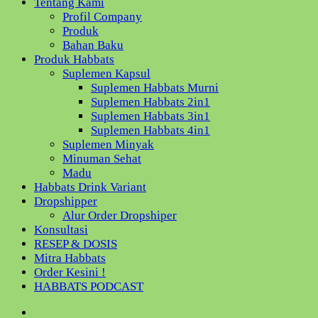
Tentang Kami
Profil Company
Produk
Bahan Baku
Produk Habbats
Suplemen Kapsul
Suplemen Habbats Murni
Suplemen Habbats 2in1
Suplemen Habbats 3in1
Suplemen Habbats 4in1
Suplemen Minyak
Minuman Sehat
Madu
Habbats Drink Variant
Dropshipper
Alur Order Dropshiper
Konsultasi
RESEP & DOSIS
Mitra Habbats
Order Kesini !
HABBATS PODCAST