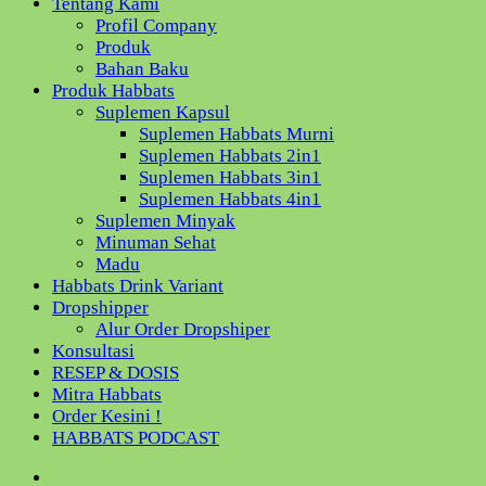
Tentang Kami
Profil Company
Produk
Bahan Baku
Produk Habbats
Suplemen Kapsul
Suplemen Habbats Murni
Suplemen Habbats 2in1
Suplemen Habbats 3in1
Suplemen Habbats 4in1
Suplemen Minyak
Minuman Sehat
Madu
Habbats Drink Variant
Dropshipper
Alur Order Dropshiper
Konsultasi
RESEP & DOSIS
Mitra Habbats
Order Kesini !
HABBATS PODCAST