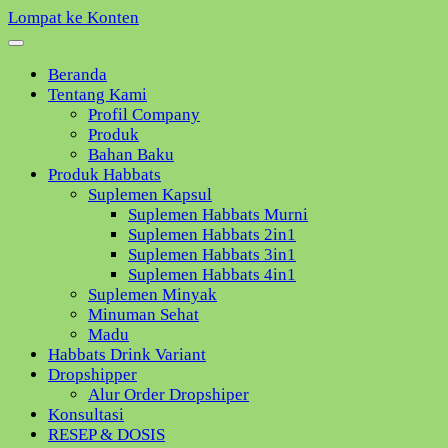
Lompat ke Konten
Beranda
Tentang Kami
Profil Company
Produk
Bahan Baku
Produk Habbats
Suplemen Kapsul
Suplemen Habbats Murni
Suplemen Habbats 2in1
Suplemen Habbats 3in1
Suplemen Habbats 4in1
Suplemen Minyak
Minuman Sehat
Madu
Habbats Drink Variant
Dropshipper
Alur Order Dropshiper
Konsultasi
RESEP & DOSIS