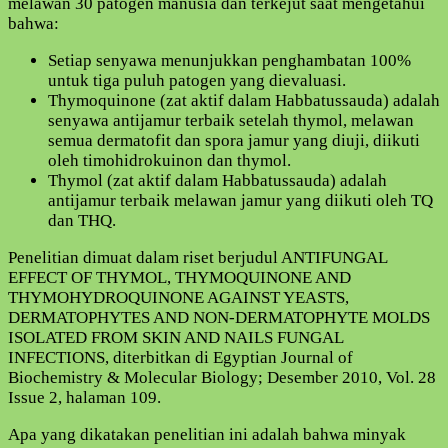
melawan 30 patogen manusia dan terkejut saat mengetahui
bahwa:
Setiap senyawa menunjukkan penghambatan 100%
untuk tiga puluh patogen yang dievaluasi.
Thymoquinone (zat aktif dalam Habbatussauda) adalah
senyawa antijamur terbaik setelah thymol, melawan
semua dermatofit dan spora jamur yang diuji, diikuti
oleh timohidrokuinon dan thymol.
Thymol (zat aktif dalam Habbatussauda) adalah
antijamur terbaik melawan jamur yang diikuti oleh TQ
dan THQ.
Penelitian dimuat dalam riset berjudul ANTIFUNGAL
EFFECT OF THYMOL, THYMOQUINONE AND
THYMOHYDROQUINONE AGAINST YEASTS,
DERMATOPHYTES AND NON-DERMATOPHYTE MOLDS
ISOLATED FROM SKIN AND NAILS FUNGAL
INFECTIONS, diterbitkan di Egyptian Journal of
Biochemistry & Molecular Biology; Desember 2010, Vol. 28
Issue 2, halaman 109.
Apa yang dikatakan penelitian ini adalah bahwa minyak