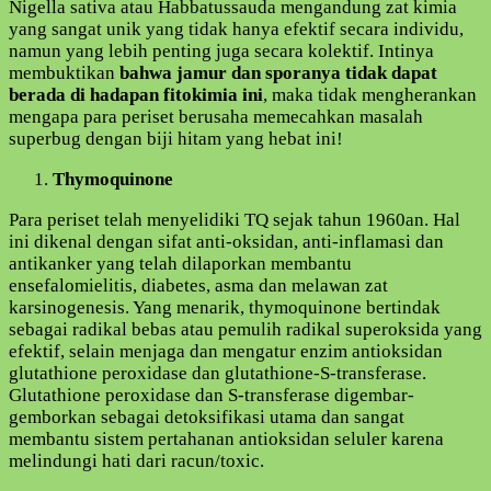
Nigella sativa atau Habbatussauda mengandung zat kimia
yang sangat unik yang tidak hanya efektif secara individu,
namun yang lebih penting juga secara kolektif. Intinya
membuktikan
bahwa jamur dan sporanya tidak dapat
berada di hadapan fitokimia ini
, maka tidak mengherankan
mengapa para periset berusaha memecahkan masalah
superbug dengan biji hitam yang hebat ini!
Thymoquinone
Para periset telah menyelidiki TQ sejak tahun 1960an. Hal
ini dikenal dengan sifat anti-oksidan, anti-inflamasi dan
antikanker yang telah dilaporkan membantu
ensefalomielitis, diabetes, asma dan melawan zat
karsinogenesis. Yang menarik, thymoquinone bertindak
sebagai radikal bebas atau pemulih radikal superoksida yang
efektif, selain menjaga dan mengatur enzim antioksidan
glutathione peroxidase dan glutathione-S-transferase.
Glutathione peroxidase dan S-transferase digembar-
gemborkan sebagai detoksifikasi utama dan sangat
membantu sistem pertahanan antioksidan seluler karena
melindungi hati dari racun/toxic.