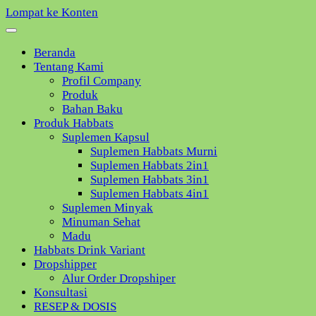
Lompat ke Konten
Beranda
Tentang Kami
Profil Company
Produk
Bahan Baku
Produk Habbats
Suplemen Kapsul
Suplemen Habbats Murni
Suplemen Habbats 2in1
Suplemen Habbats 3in1
Suplemen Habbats 4in1
Suplemen Minyak
Minuman Sehat
Madu
Habbats Drink Variant
Dropshipper
Alur Order Dropshiper
Konsultasi
RESEP & DOSIS