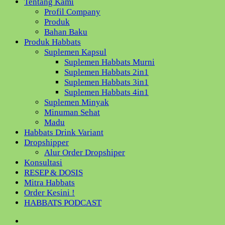
Tentang Kami
Profil Company
Produk
Bahan Baku
Produk Habbats
Suplemen Kapsul
Suplemen Habbats Murni
Suplemen Habbats 2in1
Suplemen Habbats 3in1
Suplemen Habbats 4in1
Suplemen Minyak
Minuman Sehat
Madu
Habbats Drink Variant
Dropshipper
Alur Order Dropshiper
Konsultasi
RESEP & DOSIS
Mitra Habbats
Order Kesini !
HABBATS PODCAST