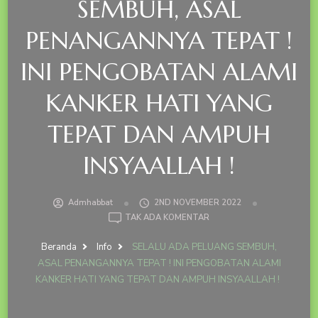
SEMBUH, ASAL
PENANGANNYA TEPAT !
INI PENGOBATAN ALAMI
KANKER HATI YANG
TEPAT DAN AMPUH
INSYAALLAH !
Admhabbat
2ND NOVEMBER 2022
PADA
TAK ADA KOMENTAR
SELALU
ADA
Beranda
Info
SELALU ADA PELUANG SEMBUH,
PELUANG
ASAL PENANGANNYA TEPAT ! INI PENGOBATAN ALAMI
SEMBUH,
KANKER HATI YANG TEPAT DAN AMPUH INSYAALLAH !
ASAL
PENANGANNYA
TEPAT