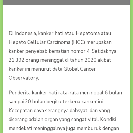
!
INI
PENGOBATAN
ALAMI
KANKER
Di Indonesia, kanker hati atau Hepatoma atau
HATI
YANG
Hepato Cellular Carcinoma (HCC) merupakan
TEPAT
kanker penyebab kematian nomor 4. Setidaknya
DAN
AMPUH
21.392 orang meninggal di tahun 2020 akibat
INSYAALLAH
kanker ini menurut data Global Cancer
!
Observatory.
Penderita kanker hati rata-rata meninggal 6 bulan
sampai 20 bulan begitu terkena kanker ini.
Kecepatan daya serangnya dahsyat, dan yang
diserang adalah organ yang sangat vital. Kondisi
mendekati meninggalnya juga memburuk dengan