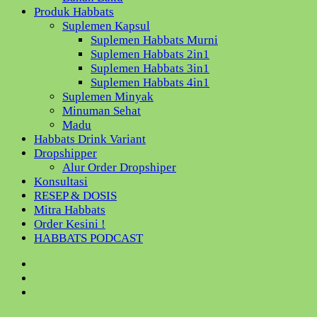
Produk Habbats
Suplemen Kapsul
Suplemen Habbats Murni
Suplemen Habbats 2in1
Suplemen Habbats 3in1
Suplemen Habbats 4in1
Suplemen Minyak
Minuman Sehat
Madu
Habbats Drink Variant
Dropshipper
Alur Order Dropshiper
Konsultasi
RESEP & DOSIS
Mitra Habbats
Order Kesini !
HABBATS PODCAST