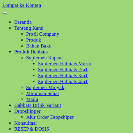
Lompat ke Konten
Beranda
Tentang Kami
Profil Company
Produk
Bahan Baku
Produk Habbats
Suplemen Kapsul
Suplemen Habbats Murni
Suplemen Habbats 2in1
Suplemen Habbats 3in1
Suplemen Habbats 4in1
Suplemen Minyak
Minuman Sehat
Madu
Habbats Drink Variant
Dropshipper
Alur Order Dropshiper
Konsultasi
RESEP & DOSIS