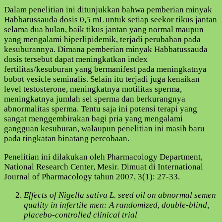
Dalam penelitian ini ditunjukkan bahwa pemberian minyak
Habbatussauda dosis 0,5 mL untuk setiap seekor tikus jantan
selama dua bulan, baik tikus jantan yang normal maupun
yang mengalami hiperlipidemik, terjadi perubahan pada
kesuburannya. Dimana pemberian minyak Habbatussauda
dosis tersebut dapat meningkatkan index
fertilitas/kesuburan yang bermanifest pada meningkatnya
bobot vesicle seminalis. Selain itu terjadi juga kenaikan
level testosterone, meningkatnya motilitas sperma,
meningkatnya jumlah sel sperma dan berkurangnya
abnormalitas sperma. Tentu saja ini potensi terapi yang
sangat menggembirakan bagi pria yang mengalami
gangguan kesuburan, walaupun penelitian ini masih baru
pada tingkatan binatang percobaan.
Penelitian ini dilakukan oleh Pharmacology Department,
National Research Center, Mesir. Dimuat di International
Journal of Pharmacology tahun 2007, 3(1): 27-33.
Effects of Nigella sativa L. seed oil on abnormal semen
quality in infertile men: A randomized, double-blind,
placebo-controlled clinical trial