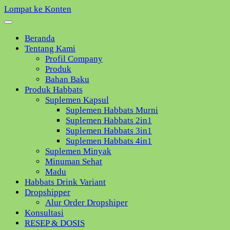
Lompat ke Konten
Beranda
Tentang Kami
Profil Company
Produk
Bahan Baku
Produk Habbats
Suplemen Kapsul
Suplemen Habbats Murni
Suplemen Habbats 2in1
Suplemen Habbats 3in1
Suplemen Habbats 4in1
Suplemen Minyak
Minuman Sehat
Madu
Habbats Drink Variant
Dropshipper
Alur Order Dropshiper
Konsultasi
RESEP & DOSIS