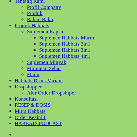
Tentang Kami
Profil Company
Produk
Bahan Baku
Produk Habbats
Suplemen Kapsul
Suplemen Habbats Murni
Suplemen Habbats 2in1
Suplemen Habbats 3in1
Suplemen Habbats 4in1
Suplemen Minyak
Minuman Sehat
Madu
Habbats Drink Variant
Dropshipper
Alur Order Dropshiper
Konsultasi
RESEP & DOSIS
Mitra Habbats
Order Kesini !
HABBATS PODCAST