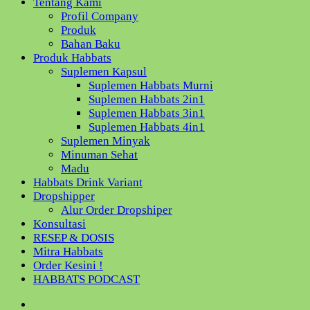
Tentang Kami
Profil Company
Produk
Bahan Baku
Produk Habbats
Suplemen Kapsul
Suplemen Habbats Murni
Suplemen Habbats 2in1
Suplemen Habbats 3in1
Suplemen Habbats 4in1
Suplemen Minyak
Minuman Sehat
Madu
Habbats Drink Variant
Dropshipper
Alur Order Dropshiper
Konsultasi
RESEP & DOSIS
Mitra Habbats
Order Kesini !
HABBATS PODCAST