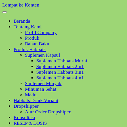
Lompat ke Konten
Beranda
Tentang Kami
Profil Company
Produk
Bahan Baku
Produk Habbats
Suplemen Kapsul
Suplemen Habbats Murni
Suplemen Habbats 2in1
Suplemen Habbats 3in1
Suplemen Habbats 4in1
Suplemen Minyak
Minuman Sehat
Madu
Habbats Drink Variant
Dropshipper
Alur Order Dropshiper
Konsultasi
RESEP & DOSIS