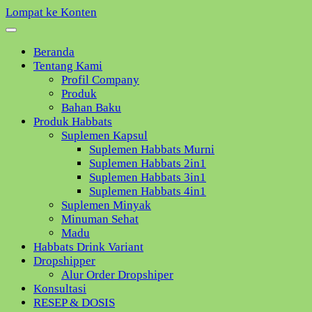
Lompat ke Konten
Beranda
Tentang Kami
Profil Company
Produk
Bahan Baku
Produk Habbats
Suplemen Kapsul
Suplemen Habbats Murni
Suplemen Habbats 2in1
Suplemen Habbats 3in1
Suplemen Habbats 4in1
Suplemen Minyak
Minuman Sehat
Madu
Habbats Drink Variant
Dropshipper
Alur Order Dropshiper
Konsultasi
RESEP & DOSIS