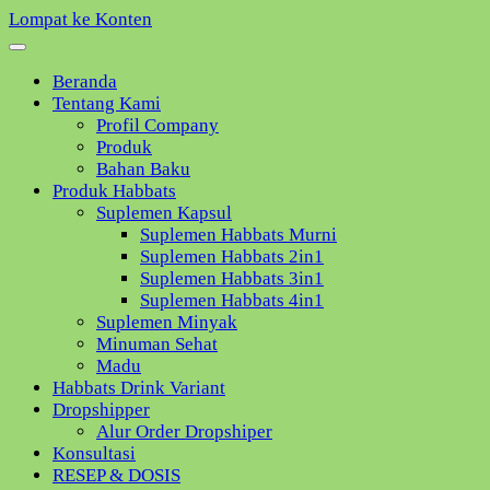
Lompat ke Konten
Beranda
Tentang Kami
Profil Company
Produk
Bahan Baku
Produk Habbats
Suplemen Kapsul
Suplemen Habbats Murni
Suplemen Habbats 2in1
Suplemen Habbats 3in1
Suplemen Habbats 4in1
Suplemen Minyak
Minuman Sehat
Madu
Habbats Drink Variant
Dropshipper
Alur Order Dropshiper
Konsultasi
RESEP & DOSIS