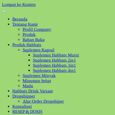
Lompat ke Konten
Beranda
Tentang Kami
Profil Company
Produk
Bahan Baku
Produk Habbats
Suplemen Kapsul
Suplemen Habbats Murni
Suplemen Habbats 2in1
Suplemen Habbats 3in1
Suplemen Habbats 4in1
Suplemen Minyak
Minuman Sehat
Madu
Habbats Drink Variant
Dropshipper
Alur Order Dropshiper
Konsultasi
RESEP & DOSIS