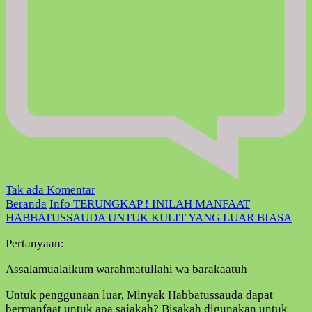
pada
Tak ada Komentar
TERUNGKAP
Beranda
Info
TERUNGKAP ! INILAH MANFAAT
!
HABBATUSSAUDA UNTUK KULIT YANG LUAR BIASA
INILAH
Pertanyaan:
MANFAAT
HABBATUSSAUDA
Assalamualaikum warahmatullahi wa barakaatuh
UNTUK
KULIT
Untuk penggunaan luar, Minyak Habbatussauda dapat
YANG
bermanfaat untuk apa sajakah? Bisakah digunakan untuk