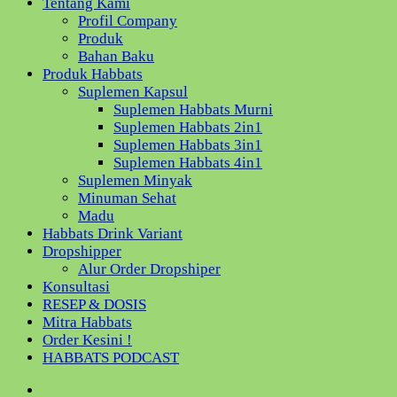
Tentang Kami
Profil Company
Produk
Bahan Baku
Produk Habbats
Suplemen Kapsul
Suplemen Habbats Murni
Suplemen Habbats 2in1
Suplemen Habbats 3in1
Suplemen Habbats 4in1
Suplemen Minyak
Minuman Sehat
Madu
Habbats Drink Variant
Dropshipper
Alur Order Dropshiper
Konsultasi
RESEP & DOSIS
Mitra Habbats
Order Kesini !
HABBATS PODCAST