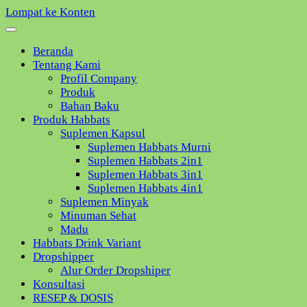
Lompat ke Konten
Beranda
Tentang Kami
Profil Company
Produk
Bahan Baku
Produk Habbats
Suplemen Kapsul
Suplemen Habbats Murni
Suplemen Habbats 2in1
Suplemen Habbats 3in1
Suplemen Habbats 4in1
Suplemen Minyak
Minuman Sehat
Madu
Habbats Drink Variant
Dropshipper
Alur Order Dropshiper
Konsultasi
RESEP & DOSIS