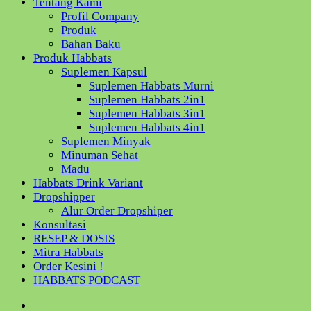
Tentang Kami
Profil Company
Produk
Bahan Baku
Produk Habbats
Suplemen Kapsul
Suplemen Habbats Murni
Suplemen Habbats 2in1
Suplemen Habbats 3in1
Suplemen Habbats 4in1
Suplemen Minyak
Minuman Sehat
Madu
Habbats Drink Variant
Dropshipper
Alur Order Dropshiper
Konsultasi
RESEP & DOSIS
Mitra Habbats
Order Kesini !
HABBATS PODCAST