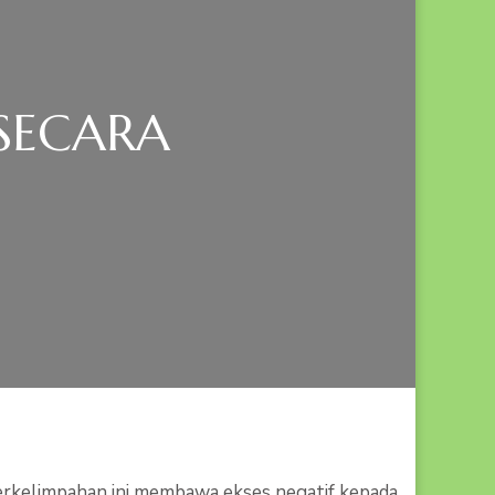
SECARA
PADA
PROGRAM
BEBAS
OBESITAS
SECARA
HOLISTIK
rkelimpahan ini membawa ekses negatif kepada