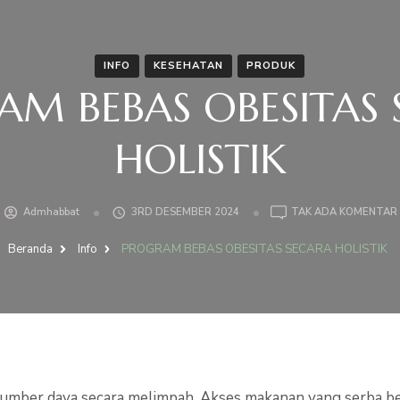
INFO
KESEHATAN
PRODUK
AM BEBAS OBESITAS 
HOLISTIK
Admhabbat
3RD DESEMBER 2024
TAK ADA KOMENTAR
Beranda
Info
PROGRAM BEBAS OBESITAS SECARA HOLISTIK
umber daya secara melimpah. Akses makanan yang serba be