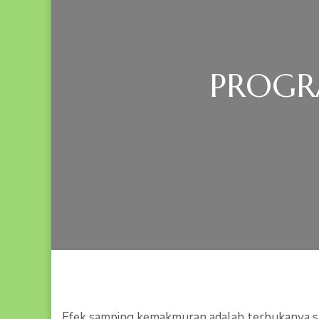
PROGR
Efek samping kemakmuran adalah terbukanya s