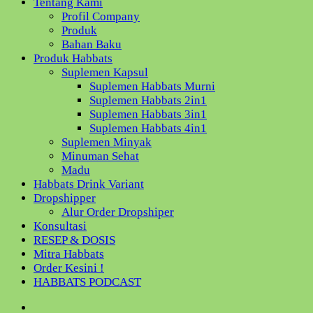
Tentang Kami
Profil Company
Produk
Bahan Baku
Produk Habbats
Suplemen Kapsul
Suplemen Habbats Murni
Suplemen Habbats 2in1
Suplemen Habbats 3in1
Suplemen Habbats 4in1
Suplemen Minyak
Minuman Sehat
Madu
Habbats Drink Variant
Dropshipper
Alur Order Dropshiper
Konsultasi
RESEP & DOSIS
Mitra Habbats
Order Kesini !
HABBATS PODCAST