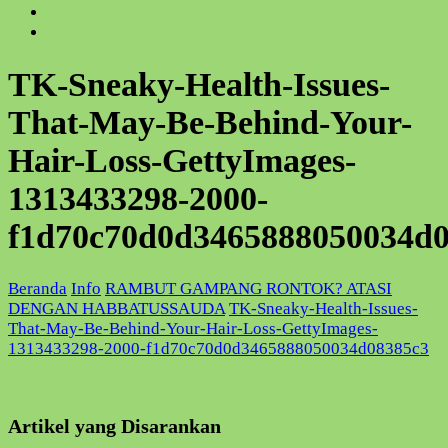
TK-Sneaky-Health-Issues-
That-May-Be-Behind-Your-
Hair-Loss-GettyImages-
1313433298-2000-
f1d70c70d0d3465888050034d
Beranda
Info
RAMBUT GAMPANG RONTOK? ATASI
DENGAN HABBATUSSAUDA
TK-Sneaky-Health-Issues-
That-May-Be-Behind-Your-Hair-Loss-GettyImages-
1313433298-2000-f1d70c70d0d3465888050034d08385c3
Artikel yang Disarankan