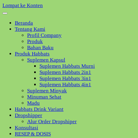
Lompat ke Konten
Beranda
Tentang Kami
Profil Company
Produk
Bahan Baku
Produk Habbats
Suplemen Kapsul
Suplemen Habbats Murni
Suplemen Habbats 2in1
Suplemen Habbats 3in1
Suplemen Habbats 4in1
Suplemen Minyak
Minuman Sehat
Madu
Habbats Drink Variant
Dropshipper
Alur Order Dropshiper
Konsultasi
RESEP & DOSIS