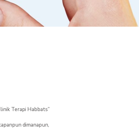
k Terapi Habbats”
i kapanpun dimanapun,