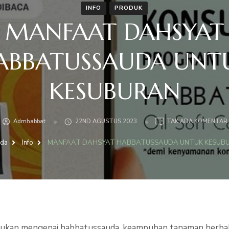
INFO
PRODUK
MANFAAT DAHSYAT
ABBATUSSAUDA UNT
KESUBURAN
Admhabbat
22ND AGUSTUS 2023
TAK ADA KOMENTAR
nda
Info
MANFAAT DAHSYAT HABBATUSSAUDA UNTUK KESUB
akukan mengenai habbatussauda, keampuhan tanaman herbal in