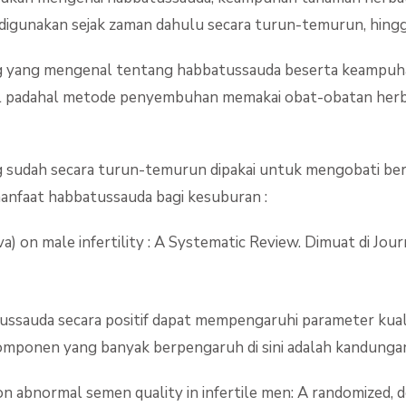
igunakan sejak zaman dahulu secara turun-temurun, hingga
g yang mengenal tentang habbatussauda beserta keampuh
al padahal metode penyembuhan memakai obat-obatan herbal
 sudah secara turun-temurun dipakai untuk mengobati ber
 manfaat habbatussauda bagi kesuburan :
iva) on male infertility : A Systematic Review. Dimuat di Jo
ssauda secara positif dapat mempengaruhi parameter kuali
komponen yang banyak berpengaruh di sini adalah kandung
l on abnormal semen quality in infertile men: A randomized, d