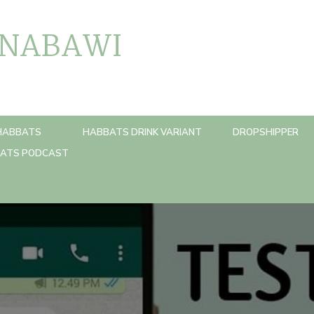
 NABAWI
HABBATS
HABBATS DRINK VARIANT
DROPSHIPPER
ATS PODCAST