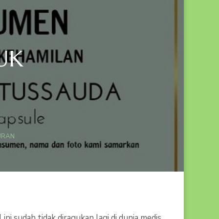
UK
PADA
MANFAAT
DAHSYAT
URAN
HABBATUSSAUDA
UNTUK
KESUBURAN
i sudah tidak diragukan lagi di dunia medis,