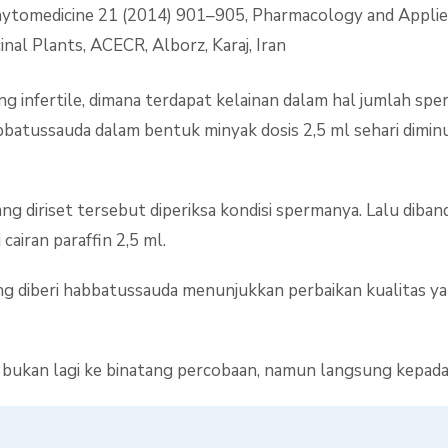
 Phytomedicine 21 (2014) 901–905, Pharmacology and Appli
inal Plants, ACECR, Alborz, Karaj, Iran
 yang infertile, dimana terdapat kelainan dalam hal jumlah s
bbatussauda dalam bentuk minyak dosis 2,5 ml sehari dimin
yang diriset tersebut diperiksa kondisi spermanya. Lalu di
cairan paraffin 2,5 ml.
iberi habbatussauda menunjukkan perbaikan kualitas yang s
 bukan lagi ke binatang percobaan, namun langsung kepada 