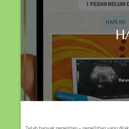
H
Bera
Telah banyak penelitian – penellitian yang dil