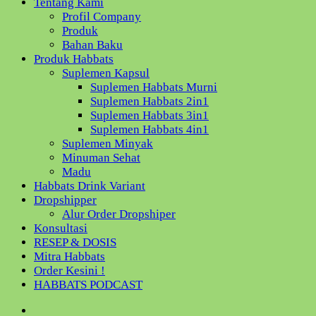
Tentang Kami
Profil Company
Produk
Bahan Baku
Produk Habbats
Suplemen Kapsul
Suplemen Habbats Murni
Suplemen Habbats 2in1
Suplemen Habbats 3in1
Suplemen Habbats 4in1
Suplemen Minyak
Minuman Sehat
Madu
Habbats Drink Variant
Dropshipper
Alur Order Dropshiper
Konsultasi
RESEP & DOSIS
Mitra Habbats
Order Kesini !
HABBATS PODCAST