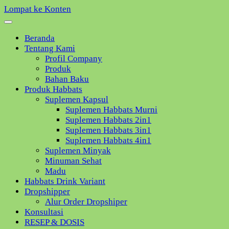
Lompat ke Konten
Beranda
Tentang Kami
Profil Company
Produk
Bahan Baku
Produk Habbats
Suplemen Kapsul
Suplemen Habbats Murni
Suplemen Habbats 2in1
Suplemen Habbats 3in1
Suplemen Habbats 4in1
Suplemen Minyak
Minuman Sehat
Madu
Habbats Drink Variant
Dropshipper
Alur Order Dropshiper
Konsultasi
RESEP & DOSIS