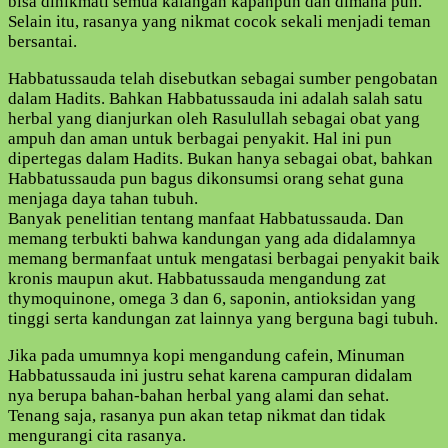
bisa dinikmati semua kalangan kapanpun dan dimana pun.
NIKMAT
Selain itu, rasanya yang nikmat cocok sekali menjadi teman
DAN
bersantai.
SEHAT
Habbatussauda telah disebutkan sebagai sumber pengobatan
dalam Hadits. Bahkan Habbatussauda ini adalah salah satu
herbal yang dianjurkan oleh Rasulullah sebagai obat yang
ampuh dan aman untuk berbagai penyakit. Hal ini pun
dipertegas dalam Hadits. Bukan hanya sebagai obat, bahkan
Habbatussauda pun bagus dikonsumsi orang sehat guna
menjaga daya tahan tubuh.
Banyak penelitian tentang manfaat Habbatussauda. Dan
memang terbukti bahwa kandungan yang ada didalamnya
memang bermanfaat untuk mengatasi berbagai penyakit baik
kronis maupun akut. Habbatussauda mengandung zat
thymoquinone, omega 3 dan 6, saponin, antioksidan yang
tinggi serta kandungan zat lainnya yang berguna bagi tubuh.
Jika pada umumnya kopi mengandung cafein, Minuman
Habbatussauda ini justru sehat karena campuran didalam
nya berupa bahan-bahan herbal yang alami dan sehat.
Tenang saja, rasanya pun akan tetap nikmat dan tidak
mengurangi cita rasanya.