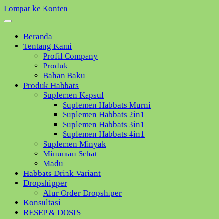
Lompat ke Konten
Beranda
Tentang Kami
Profil Company
Produk
Bahan Baku
Produk Habbats
Suplemen Kapsul
Suplemen Habbats Murni
Suplemen Habbats 2in1
Suplemen Habbats 3in1
Suplemen Habbats 4in1
Suplemen Minyak
Minuman Sehat
Madu
Habbats Drink Variant
Dropshipper
Alur Order Dropshiper
Konsultasi
RESEP & DOSIS