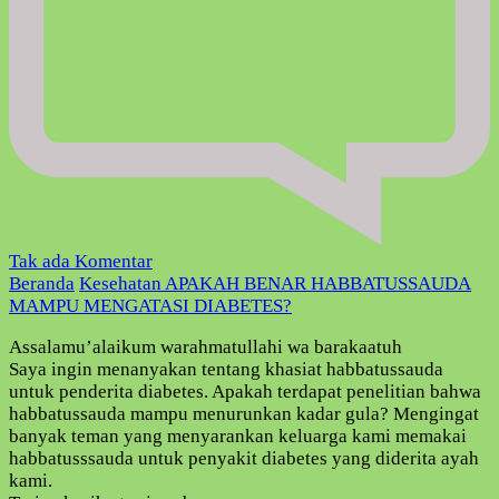
pada
Tak ada Komentar
APAKAH
Beranda
Kesehatan
APAKAH BENAR HABBATUSSAUDA
BENAR
MAMPU MENGATASI DIABETES?
HABBATUSSAUDA
Assalamu’alaikum warahmatullahi wa barakaatuh
MAMPU
Saya ingin menanyakan tentang khasiat habbatussauda
MENGATASI
untuk penderita diabetes. Apakah terdapat penelitian bahwa
DIABETES?
habbatussauda mampu menurunkan kadar gula? Mengingat
banyak teman yang menyarankan keluarga kami memakai
habbatusssauda untuk penyakit diabetes yang diderita ayah
kami.