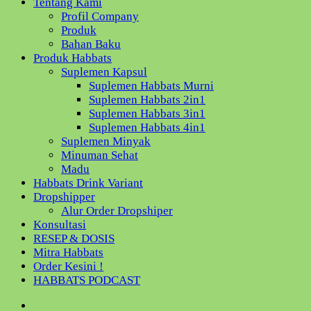
Tentang Kami
Profil Company
Produk
Bahan Baku
Produk Habbats
Suplemen Kapsul
Suplemen Habbats Murni
Suplemen Habbats 2in1
Suplemen Habbats 3in1
Suplemen Habbats 4in1
Suplemen Minyak
Minuman Sehat
Madu
Habbats Drink Variant
Dropshipper
Alur Order Dropshiper
Konsultasi
RESEP & DOSIS
Mitra Habbats
Order Kesini !
HABBATS PODCAST