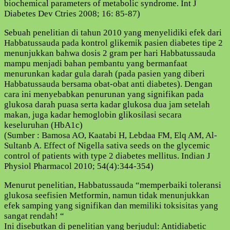
biochemical parameters of metabolic syndrome. Int J
Diabetes Dev Ctries 2008; 16: 85-87)
Sebuah penelitian di tahun 2010 yang menyelidiki efek dari
Habbatussauda pada kontrol glikemik pasien diabetes tipe 2
menunjukkan bahwa dosis 2 gram per hari Habbatussauda
mampu menjadi bahan pembantu yang bermanfaat
menurunkan kadar gula darah (pada pasien yang diberi
Habbatussauda bersama obat-obat anti diabetes). Dengan
cara ini menyebabkan penurunan yang signifikan pada
glukosa darah puasa serta kadar glukosa dua jam setelah
makan, juga kadar hemoglobin glikosilasi secara
keseluruhan (HbA1c)
(Sumber : Bamosa AO, Kaatabi H, Lebdaa FM, Elq AM, Al-
Sultanb A. Effect of Nigella sativa seeds on the glycemic
control of patients with type 2 diabetes mellitus. Indian J
Physiol Pharmacol 2010; 54(4):344-354)
Menurut penelitian, Habbatussauda “memperbaiki toleransi
glukosa seefisien Metformin, namun tidak menunjukkan
efek samping yang signifikan dan memiliki toksisitas yang
sangat rendah! “
Ini disebutkan di penelitian yang berjudul: Antidiabetic